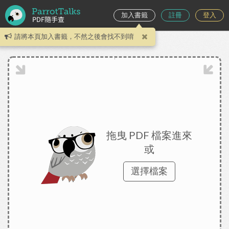
加入書籤
註冊
登入
Toggle
Zoom
Zoom
To
Sidebar
Out
In
請將本頁加入書籤，不然之後會找不到唷
拖曳 PDF 檔案進來
或
選擇檔案